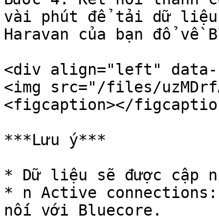
vài phút để tải dữ liệu
Haravan của bạn đổ về B
<div align="left" data-
<img src="/files/uzMDrf
<figcaption></figcaptio
***Lưu ý***

* Dữ liệu sẽ được cập n
* n Active connections:
nối với Bluecore.
