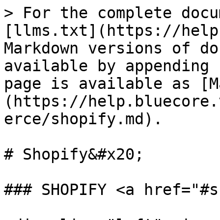
> For the complete docu
[llms.txt](https://help
Markdown versions of do
available by appending 
page is available as [M
(https://help.bluecore.
erce/shopify.md).

# Shopify&#x20;

### SHOPIFY <a href="#s