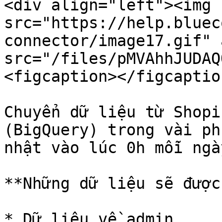
<div align="left"><img 
src="https://help.bluec
connector/image17.gif" 
src="/files/pMVAhhJUDAQ
<figcaption></figcaptio
Chuyển dữ liệu từ Shopi
(BigQuery) trong vài ph
nhật vào lúc 0h mỗi ngày
**Những dữ liệu sẽ được
* Dữ liệu về admin
