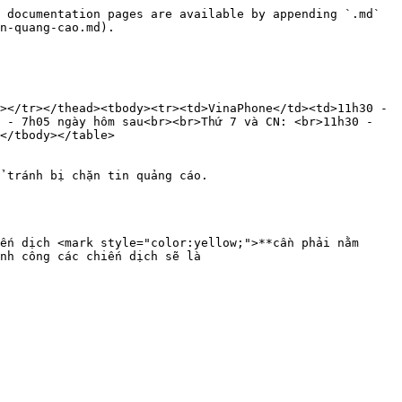
 documentation pages are available by appending `.md` 
n-quang-cao.md).

></tr></thead><tbody><tr><td>VinaPhone</td><td>11h30 - 
 - 7h05 ngày hôm sau<br><br>Thứ 7 và CN: <br>11h30 - 
</tbody></table>

 tránh bị chặn tin quảng cáo.

ến dịch <mark style="color:yellow;">**cần phải nằm 
nh công các chiến dịch sẽ là
