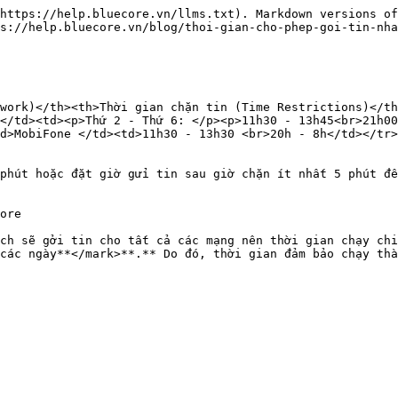
https://help.bluecore.vn/llms.txt). Markdown versions of
s://help.bluecore.vn/blog/thoi-gian-cho-phep-goi-tin-nha
work)</th><th>Thời gian chặn tin (Time Restrictions)</th
</td><td><p>Thứ 2 - Thứ 6: </p><p>11h30 - 13h45<br>21h00
d>MobiFone </td><td>11h30 - 13h30 <br>20h - 8h</td></tr>
phút hoặc đặt giờ gửi tin sau giờ chặn ít nhất 5 phút để
ore

ch sẽ gởi tin cho tất cả các mạng nên thời gian chạy chi
các ngày**</mark>**.** Do đó, thời gian đảm bảo chạy thà