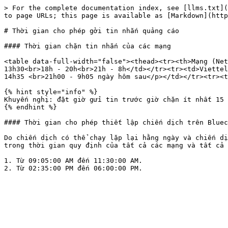
> For the complete documentation index, see [llms.txt](
to page URLs; this page is available as [Markdown](http
# Thời gian cho phép gởi tin nhắn quảng cáo

#### Thời gian chặn tin nhắn của các mạng

<table data-full-width="false"><thead><tr><th>Mạng (Net
13h30<br>18h - 20h<br>21h - 8h</td></tr><tr><td>Viettel
14h35 <br>21h00 - 9h05 ngày hôm sau</p></td></tr><tr><t
{% hint style="info" %}

Khuyến nghị: đặt giờ gửi tin trước giờ chặn ít nhất 15 
{% endhint %}

#### Thời gian cho phép thiết lập chiến dịch trên Bluec
Do chiến dịch có thể chạy lặp lại hằng ngày và chiến dị
trong thời gian quy định của tất cả các mạng và tất cả 
1. Từ 09:05:00 AM đến 11:30:00 AM.
