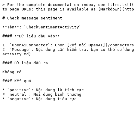
> For the complete documentation index, see [llms.txt](
to page URLs; this page is available as [Markdown](http
# Check message sentiment

**Tên**: `CheckSentimentActivity`

#### **Dữ liệu đầu vào**:

1. `OpenAiConnector`: Chọn [kết nối OpenAI](/connectors
2. `Message`: Nội dung cần kiểm tra, bạn có thể sử dụng
activity.md)

#### Dữ liệu đầu ra

Không có

#### Kết quả

* `positive`: Nội dung là tích cực

* `neutral`: Nội dung bình thường
