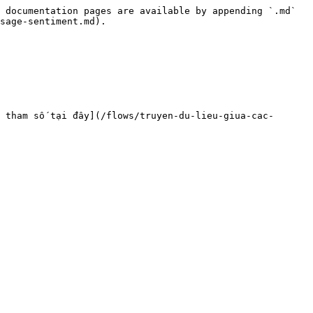
 documentation pages are available by appending `.md` 
sage-sentiment.md).

 tham số tại đây](/flows/truyen-du-lieu-giua-cac-