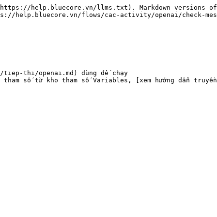
https://help.bluecore.vn/llms.txt). Markdown versions of
s://help.bluecore.vn/flows/cac-activity/openai/check-mes
/tiep-thi/openai.md) dùng để chạy

 tham số từ kho tham số Variables, [xem hướng dẫn truyền