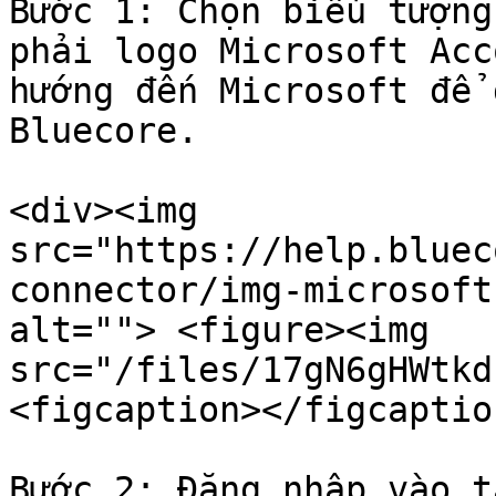
Bước 1: Chọn biểu tượng
phải logo Microsoft Acc
hướng đến Microsoft để 
Bluecore.

<div><img 
src="https://help.bluec
connector/img-microsoft
alt=""> <figure><img 
src="/files/17gN6gHWtkd
<figcaption></figcaptio
Bước 2: Đăng nhập vào t