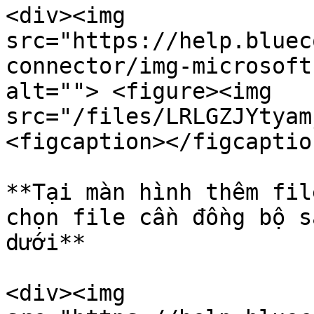
<div><img 
src="https://help.bluec
connector/img-microsoft
alt=""> <figure><img 
src="/files/LRLGZJYtyam
<figcaption></figcaptio
**Tại màn hình thêm fil
chọn file cần đồng bộ s
dưới**

<div><img 