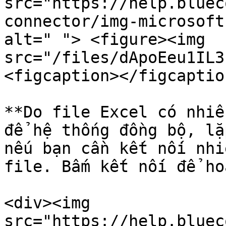
src="https://help.bluec
connector/img-microsoft
alt=" "> <figure><img 
src="/files/dApoEeu1IL3
<figcaption></figcaptio
**Do file Excel có nhiề
để hệ thống đồng bộ, lặ
nếu bạn cần kết nối nhi
file. Bấm kết nối để ho
<div><img 
src="https://help.bluec