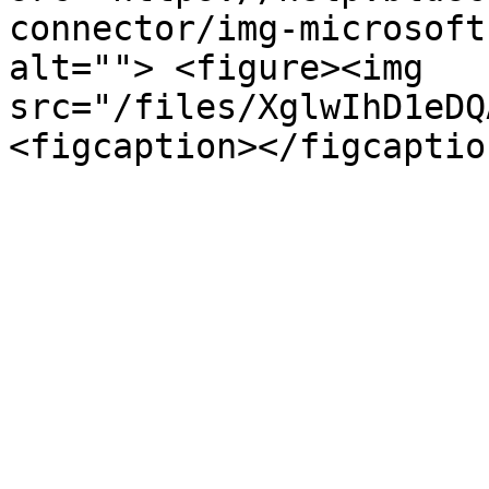
connector/img-microsoft
alt=""> <figure><img 
src="/files/XglwIhD1eDQ