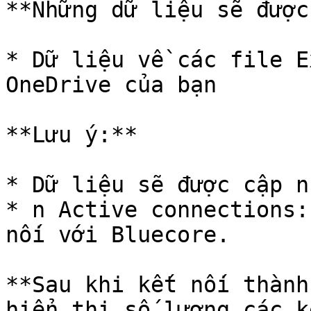
**Những dữ liệu sẽ được
* Dữ liệu về các file E
OneDrive của bạn

**Lưu ý:**

* Dữ liệu sẽ được cập n
* n Active connections:
nối với Bluecore.

**Sau khi kết nối thành
hiển thị số lượng các k