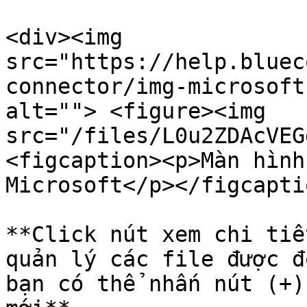
<div><img 
src="https://help.bluec
connector/img-microsoft
alt=""> <figure><img 
src="/files/L0u2ZDAcVEG
<figcaption><p>Màn hình
Microsoft</p></figcapti
**Click nút xem chi tiế
quản lý các file được đ
bạn có thể nhấn nút (+)