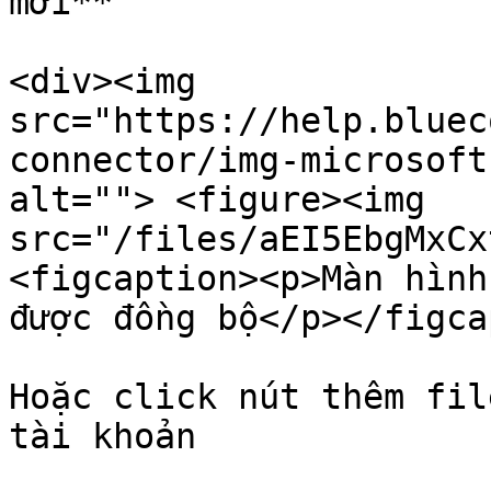
mới**

<div><img 
src="https://help.bluec
connector/img-microsoft
alt=""> <figure><img 
src="/files/aEI5EbgMxCx
<figcaption><p>Màn hình
được đồng bộ</p></figca
Hoặc click nút thêm fil
tài khoản
