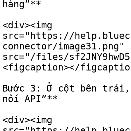
hàng”**

<div><img 
src="https://help.bluec
connector/image31.png" 
src="/files/sf2JNY9hwD5
<figcaption></figcaptio
Bước 3: Ở cột bên trái,
nối API”**

<div><img 
src="https://help.bluec