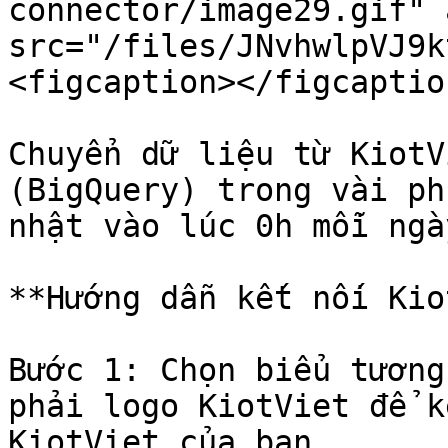
connector/image29.gif" 
src="/files/JNvhwlpVJ9k
<figcaption></figcaptio
Chuyển dữ liệu từ KiotV
(BigQuery) trong vài ph
nhật vào lúc 0h mỗi ngày
**Hướng dẫn kết nối Kio
Bước 1: Chọn biểu tương
phải logo KiotViet để k
KiotViet của bạn
