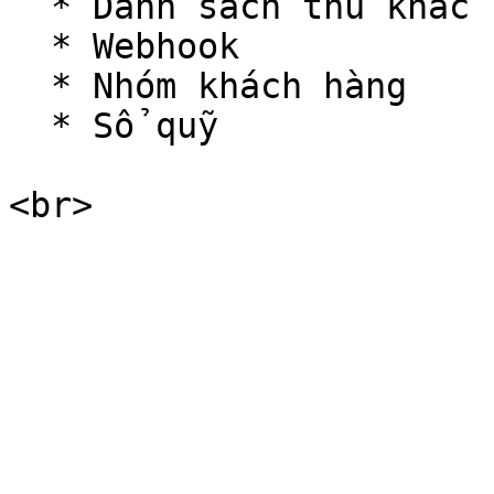
  * Danh sách thu khác

  * Webhook

  * Nhóm khách hàng

  * Sổ quỹ
