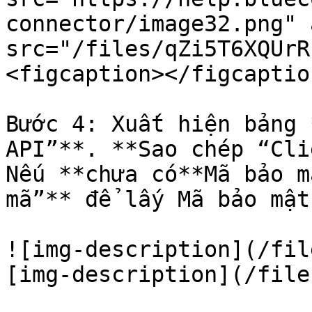
connector/image32.png" 
src="/files/qZi5T6XQUrR
<figcaption></figcaptio
Bước 4: Xuất hiện bảng 
API”**. **Sao chép “Cli
Nếu **chưa có**Mã bảo m
mã”** để lấy Mã bảo mật
![img-description](/fil
[img-description](/file