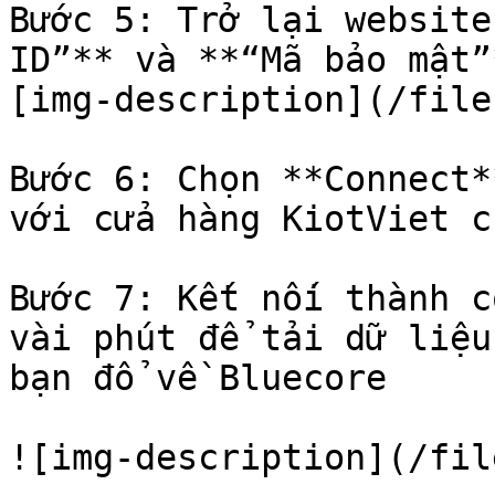
Bước 5: Trở lại website
ID”** và **“Mã bảo mật”
[img-description](/file
Bước 6: Chọn **Connect*
với cửa hàng KiotViet c
Bước 7: Kết nối thành c
vài phút để tải dữ liệu
bạn đổ về Bluecore

![img-description](/fil