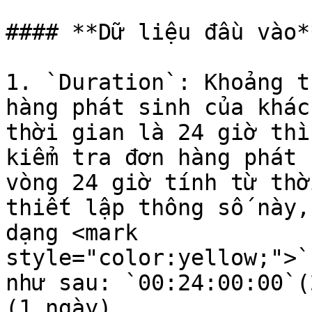
#### **Dữ liệu đầu vào**
1. `Duration`: Khoảng t
hàng phát sinh của khác
thời gian là 24 giờ thì
kiểm tra đơn hàng phát 
vòng 24 giờ tính từ thờ
thiết lập thông số này,
dạng <mark 
style="color:yellow;">`
như sau: `00:24:00:00`(
(1 ngày)
