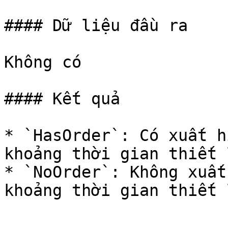
#### Dữ liệu đầu ra

Không có

#### Kết quả

* `HasOrder`: Có xuất h
khoảng thời gian thiết l
* `NoOrder`: Không xuất