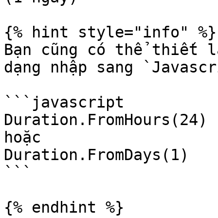
{% hint style="info" %}

Bạn cũng có thể thiết l
dạng nhập sang `Javascr
```javascript

Duration.FromHours(24)

hoặc

Duration.FromDays(1)

```

{% endhint %}
